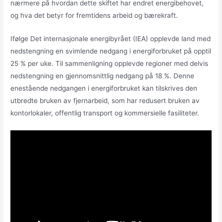
nærmere på hvordan dette skiftet har endret energibehovet,
og hva det betyr for fremtidens arbeid og bærekraft.
Ifølge Det internasjonale energibyrået (IEA) opplevde land med
nedstengning en svimlende nedgang i energiforbruket på opptil
25 % per uke. Til sammenligning opplevde regioner med delvis
nedstengning en gjennomsnittlig nedgang på 18 %. Denne
enestående nedgangen i energiforbruket kan tilskrives den
utbredte bruken av fjernarbeid, som har redusert bruken av
kontorlokaler, offentlig transport og kommersielle fasiliteter.