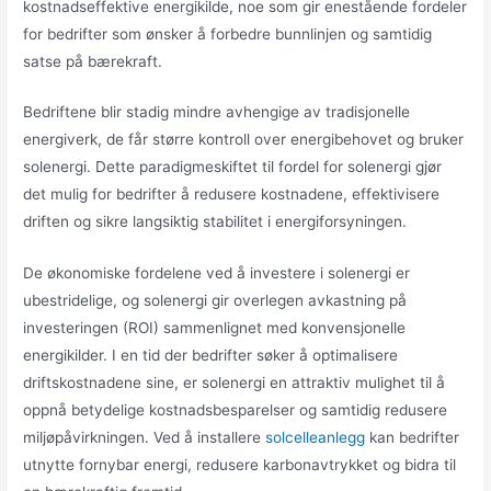
kostnadseffektive energikilde, noe som gir enestående fordeler
for bedrifter som ønsker å forbedre bunnlinjen og samtidig
satse på bærekraft.
Bedriftene blir stadig mindre avhengige av tradisjonelle
energiverk, de får større kontroll over energibehovet og bruker
solenergi. Dette paradigmeskiftet til fordel for solenergi gjør
det mulig for bedrifter å redusere kostnadene, effektivisere
driften og sikre langsiktig stabilitet i energiforsyningen.
De økonomiske fordelene ved å investere i solenergi er
ubestridelige, og solenergi gir overlegen avkastning på
investeringen (ROI) sammenlignet med konvensjonelle
energikilder. I en tid der bedrifter søker å optimalisere
driftskostnadene sine, er solenergi en attraktiv mulighet til å
oppnå betydelige kostnadsbesparelser og samtidig redusere
miljøpåvirkningen. Ved å installere
solcelleanlegg
kan bedrifter
utnytte fornybar energi, redusere karbonavtrykket og bidra til