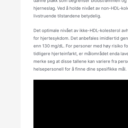
danne plakk som begrenser blodstrømmen og før
hjerneslag. Ved å holde nivået av non-HDL-koles
livstruende tilstandene betydelig.
Det optimale nivået av ikke-HDL-kolesterol avh
for hjertesykdom. Det anbefales imidlertid gen
enn 130 mg/dL. For personer med høy risiko f
tidligere hjerteinfarkt, er målområdet enda lav
merke seg at disse tallene kan variere fra perso
helsepersonell for å finne dine spesifikke mål.