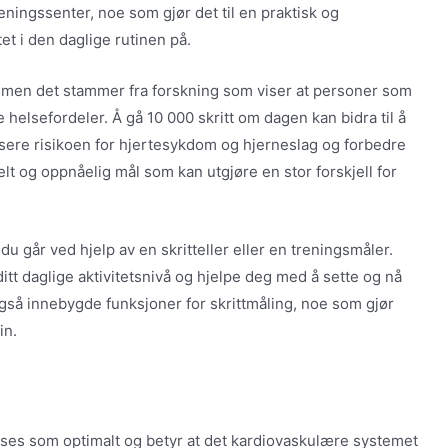
eningssenter, noe som gjør det til en praktisk og
et i den daglige rutinen på.
ig, men det stammer fra forskning som viser at personer som
helsefordeler. Å gå 10 000 skritt om dagen kan bidra til å
sere risikoen for hjertesykdom og hjerneslag og forbedre
lt og oppnåelig mål som kan utgjøre en stor forskjell for
u går ved hjelp av en skritteller eller en treningsmåler.
ditt daglige aktivitetsnivå og hjelpe deg med å sette og nå
gså innebygde funksjoner for skrittmåling, noe som gjør
in.
anses som optimalt og betyr at det kardiovaskulære systemet