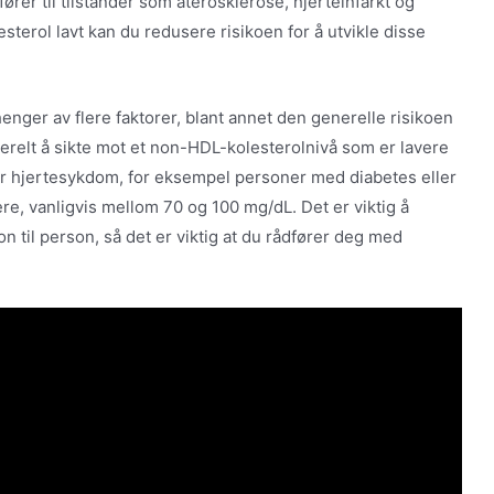
er til tilstander som aterosklerose, hjerteinfarkt og
terol lavt kan du redusere risikoen for å utvikle disse
enger av flere faktorer, blant annet den generelle risikoen
erelt å sikte mot et non-HDL-kolesterolnivå som er lavere
or hjertesykdom, for eksempel personer med diabetes eller
ere, vanligvis mellom 70 og 100 mg/dL. Det er viktig å
n til person, så det er viktig at du rådfører deg med