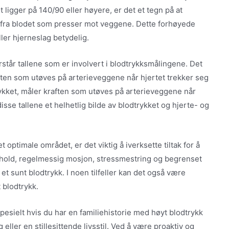
 ligger på 140/90 eller høyere, er det et tegn på at
en fra blodet som presser mot veggene. Dette forhøyede
ller hjerneslag betydelig.
forstår tallene som er involvert i blodtrykksmålingene. Det
raften som utøves på arterieveggene når hjertet trekker seg
rykket, måler kraften som utøves på arterieveggene når
isse tallene et helhetlig bilde av blodtrykket og hjerte- og
 optimale området, er det viktig å iverksette tiltak for å
sthold, regelmessig mosjon, stressmestring og begrenset
 et sunt blodtrykk. I noen tilfeller kan det også være
 blodtrykk.
spesielt hvis du har en familiehistorie med høyt blodtrykk
 eller en stillesittende livsstil. Ved å være proaktiv og