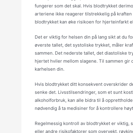
fungerer som det skal. Hvis blodtrykket derimot
arteriene ikke reagerer tilstrekkelig på kraft
blodtrykket kan øke risikoen for hjerteinfarkt e
Det er viktig for helsen din på lang sikt at du 
øverste tallet, det systoliske trykket, måler k
sammen. Det nederste tallet, det diastoliske t
hjertet hviler mellom slagene. Til sammen gir d
karhelsen din.
Hvis blodtrykket ditt konsekvent overskrider det
senke det. Livsstilsendringer, som et sunt ko
alkoholforbruk, kan alle bidra til å opprettholde
nødvendig å ta medisiner for å kontrollere høyt
Regelmessig kontroll av blodtrykket er viktig, 
eller andre risikofaktorer som overvekt, røyking