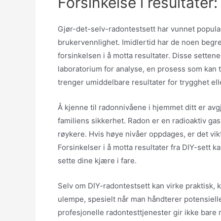
Forsinkelse i resultater:
Gjør-det-selv-radontestsett har vunnet popular
brukervennlighet. Imidlertid har de noen beg
forsinkelsen i å motta resultater. Disse setten
laboratorium for analyse, en prosess som kan t
trenger umiddelbare resultater for trygghet ell
Å kjenne til radonnivåene i hjemmet ditt er av
familiens sikkerhet. Radon er en radioaktiv gas
røykere. Hvis høye nivåer oppdages, er det vik
Forsinkelser i å motta resultater fra DIY-sett k
sette dine kjære i fare.
Selv om DIY-radontestsett kan virke praktisk, 
ulempe, spesielt når man håndterer potensiel
profesjonelle radontesttjenester gir ikke bare