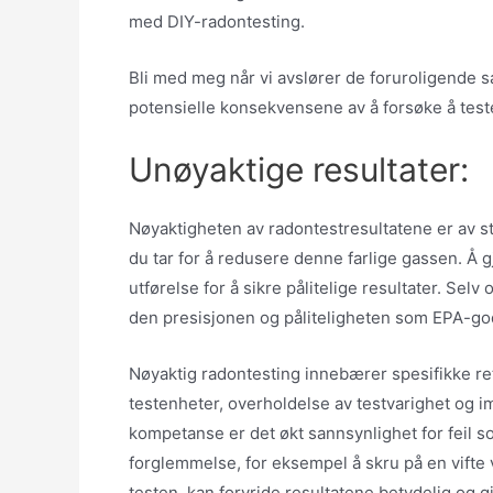
med DIY-radontesting.
Bli med meg når vi avslører de foruroligende 
potensielle konsekvensene av å forsøke å test
Unøyaktige resultater:
Nøyaktigheten av radontestresultatene er av st
du tar for å redusere denne farlige gassen. Å
utførelse for å sikre pålitelige resultater. Selv
den presisjonen og påliteligheten som EPA-god
Nøyaktig radontesting innebærer spesifikke ret
testenheter, overholdelse av testvarighet og 
kompetanse er det økt sannsynlighet for feil so
forglemmelse, for eksempel å skru på en vifte 
testen, kan forvride resultatene betydelig og gi