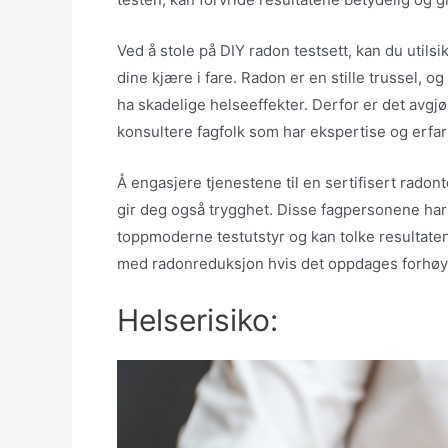
Ved å stole på DIY radon testsett, kan du utils
dine kjære i fare. Radon er en stille trussel, 
ha skadelige helseeffekter. Derfor er det avgjø
konsultere fagfolk som har ekspertise og erfar
Å engasjere tjenestene til en sertifisert radon
gir deg også trygghet. Disse fagpersonene har
toppmoderne testutstyr og kan tolke resultate
med radonreduksjon hvis det oppdages forhøye
Helserisiko: