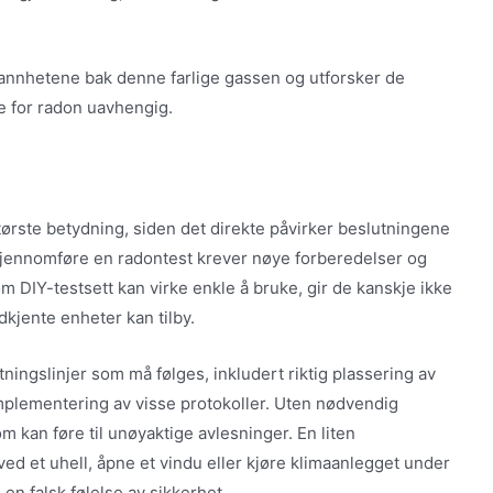
sannhetene bak denne farlige gassen og utforsker de
e for radon uavhengig.
ørste betydning, siden det direkte påvirker beslutningene
 gjennomføre en radontest krever nøye forberedelser og
 om DIY-testsett kan virke enkle å bruke, gir de kanskje ikke
kjente enheter kan tilby.
ningslinjer som må følges, inkludert riktig plassering av
implementering av visse protokoller. Uten nødvendig
m kan føre til unøyaktige avlesninger. En liten
ved et uhell, åpne et vindu eller kjøre klimaanlegget under
 en falsk følelse av sikkerhet.