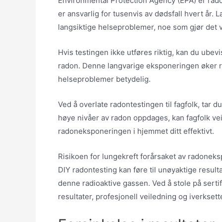
Environmental Protection Agency (EPA) er radon
er ansvarlig for tusenvis av dødsfall hvert år. 
langsiktige helseproblemer, noe som gjør det v
Hvis testingen ikke utføres riktig, kan du ubevi
radon. Denne langvarige eksponeringen øker ris
helseproblemer betydelig.
Ved å overlate radontestingen til fagfolk, tar du e
høye nivåer av radon oppdages, kan fagfolk v
radoneksponeringen i hjemmet ditt effektivt.
Risikoen for lungekreft forårsaket av radoneks
DIY radontesting kan føre til unøyaktige resulta
denne radioaktive gassen. Ved å stole på sertif
resultater, profesjonell veiledning og iverksett