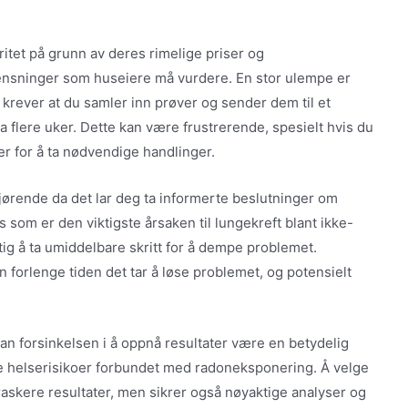
itet på grunn av deres rimelige priser og
rensninger som huseiere må vurdere. En stor ulempe er
e krever at du samler inn prøver og sender dem til et
a flere uker. Dette kan være frustrerende, spesielt hvis du
er for å ta nødvendige handlinger.
gjørende da det lar deg ta informerte beslutninger om
s som er den viktigste årsaken til lungekreft blant ikke-
tig å ta umiddelbare skritt for å dempe problemet.
an forlenge tiden det tar å løse problemet, og potensielt
kan forsinkelsen i å oppnå resultater være en betydelig
le helserisikoer forbundet med radoneksponering. Å velge
 raskere resultater, men sikrer også nøyaktige analyser og