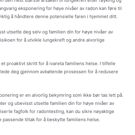
 den nest største årsaken til lungekreft etter røyking og
Langvarig eksponering for høye nivåer av radon kan føre til
iktig å håndtere denne potensielle faren i hjemmet ditt.
sst utsette deg selv og familien din for høye nivåer av
ikoen for å utvikle lungekreft og andre alvorlige
t proaktivt skritt for å ivareta familiens helse. I tilfelle
eilede deg gjennom avbøtende prosessen for å redusere
ponering er en alvorlig bekymring som ikke bør tas lett på.
ter og ubevisst utsette familien din for høye nivåer av
iserte fagfolk for radontesting, kan du sikre nøyaktige
e passende tiltak for å beskytte familiens helse.