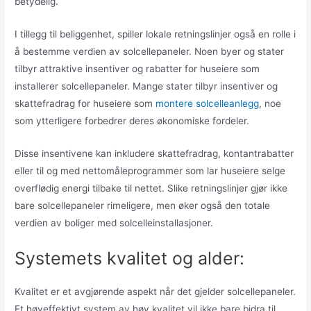
betydelig.
I tillegg til beliggenhet, spiller lokale retningslinjer også en rolle i
å bestemme verdien av solcellepaneler. Noen byer og stater
tilbyr attraktive insentiver og rabatter for huseiere som
installerer solcellepaneler. Mange stater tilbyr insentiver og
skattefradrag for huseiere som
montere solcelleanlegg
, noe
som ytterligere forbedrer deres økonomiske fordeler.
Disse insentivene kan inkludere skattefradrag, kontantrabatter
eller til og med nettomåleprogrammer som lar huseiere selge
overflødig energi tilbake til nettet. Slike retningslinjer gjør ikke
bare solcellepaneler rimeligere, men øker også den totale
verdien av boliger med solcelleinstallasjoner.
Systemets kvalitet og alder:
Kvalitet er et avgjørende aspekt når det gjelder solcellepaneler.
Et høyeffektivt system av høy kvalitet vil ikke bare bidra til