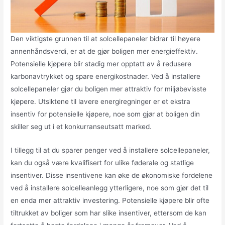
Den viktigste grunnen til at solcellepaneler bidrar til høyere
annenhåndsverdi, er at de gjør boligen mer energieffektiv.
Potensielle kjøpere blir stadig mer opptatt av å redusere
karbonavtrykket og spare energikostnader. Ved å installere
solcellepaneler gjør du boligen mer attraktiv for miljøbevisste
kjøpere. Utsiktene til lavere energiregninger er et ekstra
insentiv for potensielle kjøpere, noe som gjør at boligen din
skiller seg ut i et konkurranseutsatt marked.
I tillegg til at du sparer penger ved å installere solcellepaneler,
kan du også være kvalifisert for ulike føderale og statlige
insentiver. Disse insentivene kan øke de økonomiske fordelene
ved å installere solcelleanlegg ytterligere, noe som gjør det til
en enda mer attraktiv investering. Potensielle kjøpere blir ofte
tiltrukket av boliger som har slike insentiver, ettersom de kan