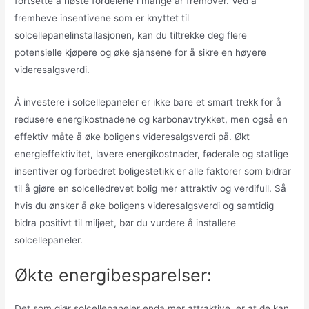
fortsette å høste fordelene i mange år fremover. Ved å
fremheve insentivene som er knyttet til
solcellepanelinstallasjonen, kan du tiltrekke deg flere
potensielle kjøpere og øke sjansene for å sikre en høyere
videresalgsverdi.
Å investere i solcellepaneler er ikke bare et smart trekk for å
redusere energikostnadene og karbonavtrykket, men også en
effektiv måte å øke boligens videresalgsverdi på. Økt
energieffektivitet, lavere energikostnader, føderale og statlige
insentiver og forbedret boligestetikk er alle faktorer som bidrar
til å gjøre en solcelledrevet bolig mer attraktiv og verdifull. Så
hvis du ønsker å øke boligens videresalgsverdi og samtidig
bidra positivt til miljøet, bør du vurdere å installere
solcellepaneler.
Økte energibesparelser:
Det som gjør solcellepaneler enda mer attraktive, er at de kan