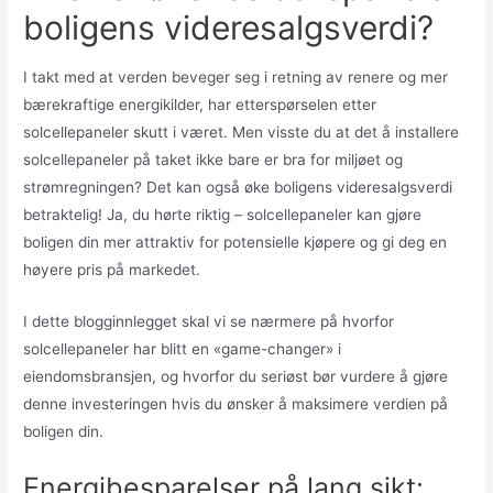
boligens videresalgsverdi?
I takt med at verden beveger seg i retning av renere og mer
bærekraftige energikilder, har etterspørselen etter
solcellepaneler skutt i været. Men visste du at det å installere
solcellepaneler på taket ikke bare er bra for miljøet og
strømregningen? Det kan også øke boligens videresalgsverdi
betraktelig! Ja, du hørte riktig – solcellepaneler kan gjøre
boligen din mer attraktiv for potensielle kjøpere og gi deg en
høyere pris på markedet.
I dette blogginnlegget skal vi se nærmere på hvorfor
solcellepaneler har blitt en «game-changer» i
eiendomsbransjen, og hvorfor du seriøst bør vurdere å gjøre
denne investeringen hvis du ønsker å maksimere verdien på
boligen din.
Energibesparelser på lang sikt: