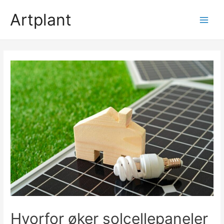
Hopp
Artplant
rett
Main
til
innholdet
Men
Hvorfor øker solcellepaneler