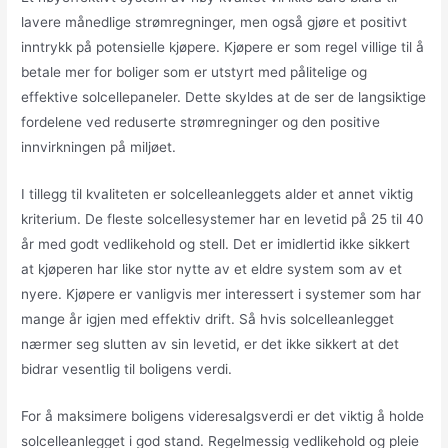
lavere månedlige strømregninger, men også gjøre et positivt
inntrykk på potensielle kjøpere. Kjøpere er som regel villige til å
betale mer for boliger som er utstyrt med pålitelige og
effektive solcellepaneler. Dette skyldes at de ser de langsiktige
fordelene ved reduserte strømregninger og den positive
innvirkningen på miljøet.
I tillegg til kvaliteten er solcelleanleggets alder et annet viktig
kriterium. De fleste solcellesystemer har en levetid på 25 til 40
år med godt vedlikehold og stell. Det er imidlertid ikke sikkert
at kjøperen har like stor nytte av et eldre system som av et
nyere. Kjøpere er vanligvis mer interessert i systemer som har
mange år igjen med effektiv drift. Så hvis solcelleanlegget
nærmer seg slutten av sin levetid, er det ikke sikkert at det
bidrar vesentlig til boligens verdi.
For å maksimere boligens videresalgsverdi er det viktig å holde
solcelleanlegget i god stand. Regelmessig vedlikehold og pleie