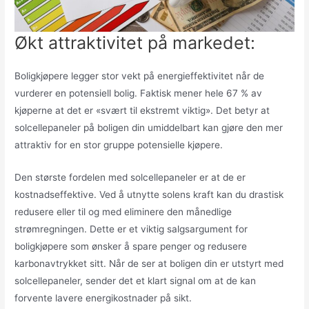
Økt attraktivitet på markedet:
Boligkjøpere legger stor vekt på energieffektivitet når de
vurderer en potensiell bolig. Faktisk mener hele 67 % av
kjøperne at det er «svært til ekstremt viktig». Det betyr at
solcellepaneler på boligen din umiddelbart kan gjøre den mer
attraktiv for en stor gruppe potensielle kjøpere.
Den største fordelen med solcellepaneler er at de er
kostnadseffektive. Ved å utnytte solens kraft kan du drastisk
redusere eller til og med eliminere den månedlige
strømregningen. Dette er et viktig salgsargument for
boligkjøpere som ønsker å spare penger og redusere
karbonavtrykket sitt. Når de ser at boligen din er utstyrt med
solcellepaneler, sender det et klart signal om at de kan
forvente lavere energikostnader på sikt.