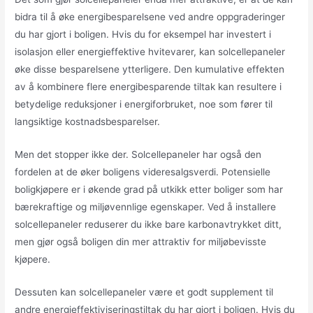
bidra til å øke energibesparelsene ved andre oppgraderinger
du har gjort i boligen. Hvis du for eksempel har investert i
isolasjon eller energieffektive hvitevarer, kan solcellepaneler
øke disse besparelsene ytterligere. Den kumulative effekten
av å kombinere flere energibesparende tiltak kan resultere i
betydelige reduksjoner i energiforbruket, noe som fører til
langsiktige kostnadsbesparelser.
Men det stopper ikke der. Solcellepaneler har også den
fordelen at de øker boligens videresalgsverdi. Potensielle
boligkjøpere er i økende grad på utkikk etter boliger som har
bærekraftige og miljøvennlige egenskaper. Ved å installere
solcellepaneler reduserer du ikke bare karbonavtrykket ditt,
men gjør også boligen din mer attraktiv for miljøbevisste
kjøpere.
Dessuten kan solcellepaneler være et godt supplement til
andre energieffektiviseringstiltak du har gjort i boligen. Hvis du